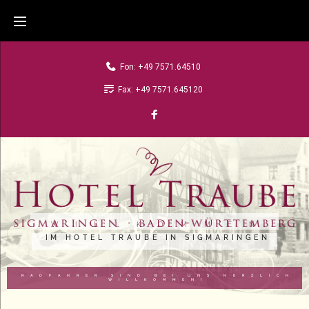
Fon: +49 7571.64510
Fax: +49 7571.645120
WILLKOMMEN
IM HOTEL TRAUBE IN SIGMARINGEN
RADFAHRER SIND BEI UNS HERZLICH
WILLKOMMEN!